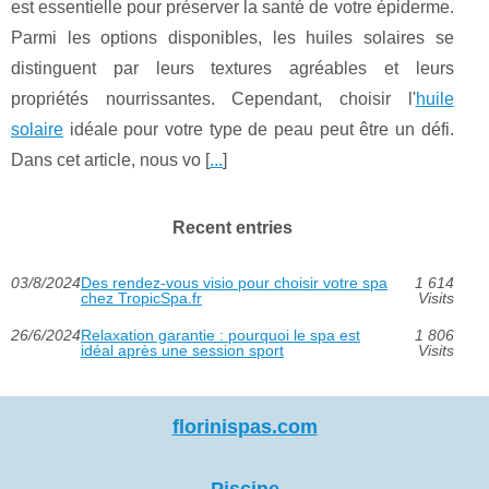
est essentielle pour préserver la santé de votre épiderme.
Parmi les options disponibles, les huiles solaires se
distinguent par leurs textures agréables et leurs
propriétés nourrissantes. Cependant, choisir l'
huile
solaire
idéale pour votre type de peau peut être un défi.
Dans cet article, nous vo [
...
]
Recent entries
03/8/2024
Des rendez-vous visio pour choisir votre spa
1 614
chez TropicSpa.fr
Visits
26/6/2024
Relaxation garantie : pourquoi le spa est
1 806
idéal après une session sport
Visits
florinispas.com