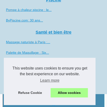
Piscine
Pompe à chaleur piscine : le...
ByPiscine.com: 30 ans...
Santé et bien être
Massage naturiste à Paris :...
Palette de Maquillage : Six...
Comment choisir la meilleure...
This website uses cookies to ensure you get
Des rendez-vous visio pour...
the best experience on our website.
Learn more
Relaxation garantie :...
Refuse Cookie
Allow cookies
© 2026
Florinispas.com
-
Cookies Policy
en