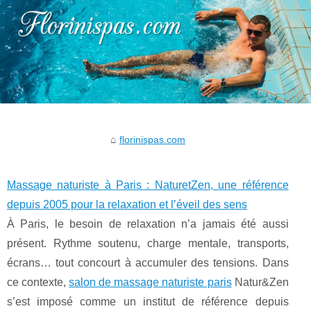
florinispas.com
Massage naturiste à Paris : NaturetZen, une référence
depuis 2005 pour la relaxation et l’éveil des sens
À Paris, le besoin de relaxation n’a jamais été aussi
présent. Rythme soutenu, charge mentale, transports,
écrans… tout concourt à accumuler des tensions. Dans
ce contexte,
salon de massage naturiste paris
Natur&Zen
s’est imposé comme un institut de référence depuis