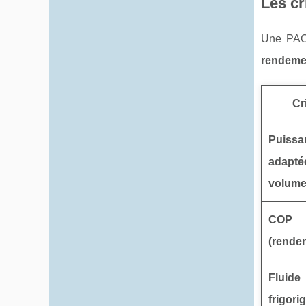
Les cr
Une PAC
rendeme
Cr
Puissa
adapté
volum
COP
(rende
Fluide
frigori