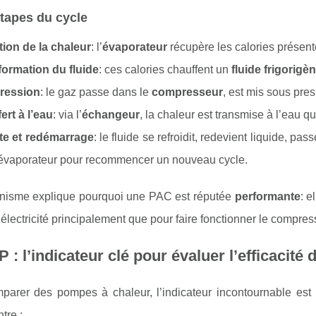
tapes du cycle
ion de la chaleur
: l’
évaporateur
récupère les calories présente
formation du fluide
: ces calories chauffent un
fluide frigorigè
ression
: le gaz passe dans le
compresseur
, est mis sous pre
ert à l’eau
: via l’
échangeur
, la chaleur est transmise à l’eau qu
te et redémarrage
: le fluide se refroidit, redevient liquide, pas
’évaporateur pour recommencer un nouveau cycle.
isme explique pourquoi une PAC est réputée
performante
: e
 l’électricité principalement que pour faire fonctionner le compres
 : l’indicateur clé pour évaluer l’efficacité
parer des pompes à chaleur, l’indicateur incontournable est
tre :