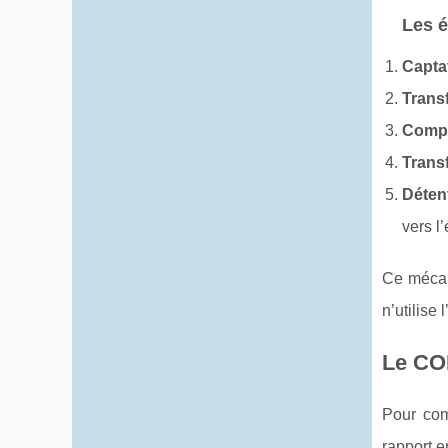
Les é
Captat
Trans
Comp
Transf
Déten
vers l
Ce mécan
n’utilise
Le COP
Pour com
rapport en