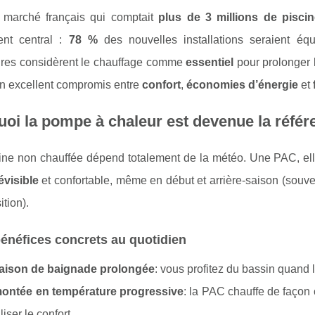
marché français qui comptait
plus de 3 millions de pisci
nt central :
78 %
des nouvelles installations seraient é
aires considèrent le chauffage comme
essentiel
pour prolonger 
 excellent compromis entre
confort
,
économies d’énergie
et
oi la pompe à chaleur est devenue la référ
ne non chauffée dépend totalement de la météo. Une PAC, elle,
évisible
et confortable, même en début et arrière-saison (souv
ition).
énéfices concrets au quotidien
aison de baignade prolongée
: vous profitez du bassin quand l
ontée en température progressive
: la PAC chauffe de façon
liser le confort.