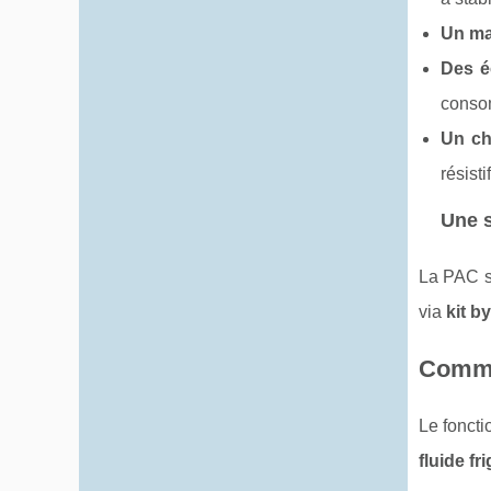
Un ma
Des é
consom
Un ch
résisti
Une s
La PAC s’
via
kit b
Commen
Le fonct
fluide fr